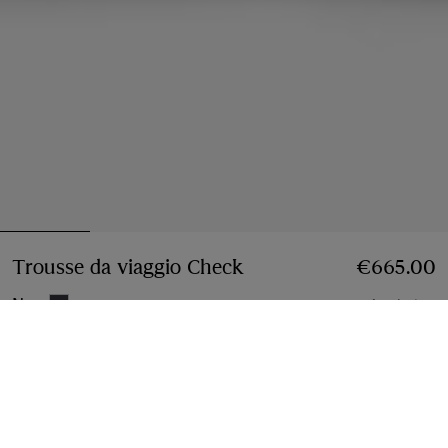
Trousse da viaggio Check
Prezzo €665.00
€665.00
Navy
4 colori
Aggiungi al carrello
Pagamenti a rate disponibili
Scopri di più