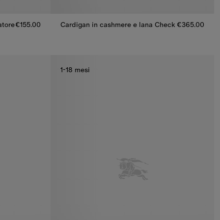
atore
€155.00
Cardigan in cashmere e lana Check
€365.00
iatore, €155.00
Cardigan in cashmere e lana Check, €365.00
1-18 mesi