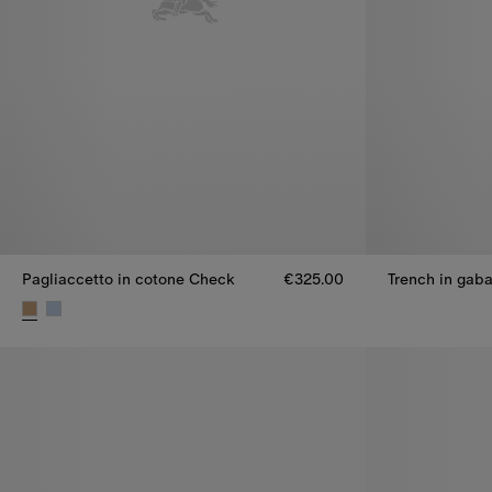
Pagliaccetto in cotone Check
€325.00
Trench in gab
Trench in gab
Pagliaccetto in cotone Check, €325.00