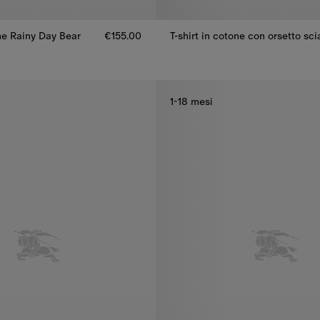
one Rainy Day Bear
€155.00
T-shirt in cotone con orsetto sci
one Rainy Day Bear, €155.00
T-shirt in cotone con orsetto sc
1-18 mesi