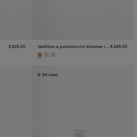
€325.00
Vestitino e pantaloncini bloomer in cotone Check
€345.00
€325.00
Vestitino e pantaloncini bloomer in cotone Chec
6-24 mesi