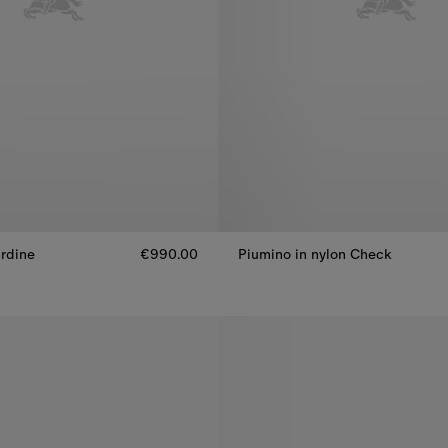
ardine
€990.00
Piumino in nylon Check
ardine, €990.00
Piumino in nylon Check, €635.