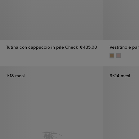
Tutina con cappuccio in pile Check
€435.00
Tutina con cappuccio in pile Check, €435.00
Vestitino e pa
1-18 mesi
6-24 mesi