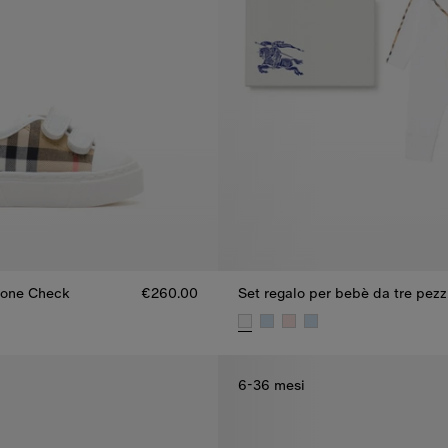
tone Check
€260.00
tone Check, €260.00
Set regalo per bebè da tre pezz
6-36 mesi