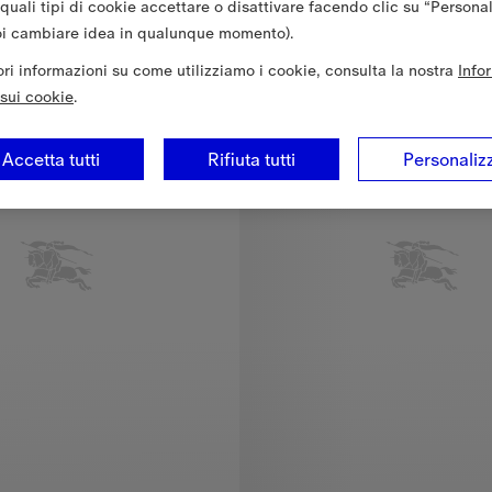
 quali tipi di cookie accettare o disattivare facendo clic su “Persona
oi cambiare idea in qualunque momento).
6-36 mesi
iori informazioni su come utilizziamo i cookie, consulta la nostra
Info
sui cookie
.
Accetta tutti
Rifiuta tutti
Personaliz