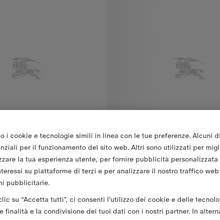
o i cookie e tecnologie simili in linea con le tue preferenze. Alcuni d
ziali per il funzionamento del sito web. Altri sono utilizzati per migl
zzare la tua esperienza utente, per fornire pubblicità personalizzata
nteressi su piattaforme di terzi e per analizzare il nostro traffico web
i pubblicitarie.
Set regalo per bebè da tre pezzi in cotone stretch
€220.00
ic su “Accetta tutti”, ci consenti l'utilizzo dei cookie e delle tecnolo
Cardigan in cashmere e lana co
 finalità e la condivisione dei tuoi dati con i nostri partner. In altern
 bebè da tre pezzi in cotone stretch, €220.00