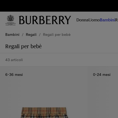
Iscriviti
Ricevi
tutte le
Donna
Uomo
Bambini
R
novità su
collezioni,
Vai al contenuto principale
Vai al footer
campagne
Bambini
/
Regali
/
Regali per bebè
e storie.
Regali per bebè
43 articoli
6-36 mesi
0-24 mesi