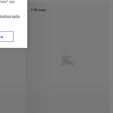
lizza” qui
1-18 mesi
rmativa sulla
za