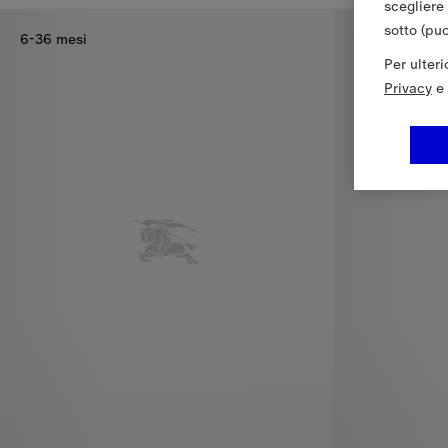
scegliere
sotto (pu
6-36 mesi
6-36 mesi
Per ulter
Privacy
e