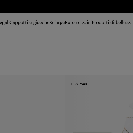
egali
Cappotti e giacche
Sciarpe
Borse e zaini
Prodotti di bellezza
1-18 mesi