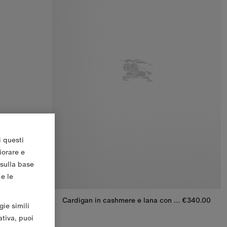
i questi
iorare e
 sulla base
 e le
Cardigan in cashmere e lana con applicazioni Check
€340.00
Cardigan in cashmere e lana con toppe Check
€340.00
gie simili
n applicazioni Check, €340.00
Cardigan in cashmere e lana con toppe Check, 
ativa, puoi