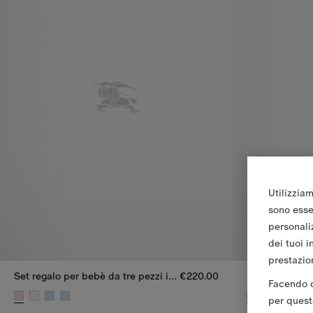
Utilizziam
sono essen
personali
dei tuoi i
prestazion
Set regalo per bebè da tre pezzi in cotone stretch
€220.00
Facendo cl
per queste
Set regalo per bebè da tre pezzi in cotone stretch, €220.00
Set regalo per