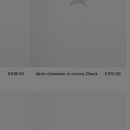
€635.00
Abito chemisier in cotone Check
€370.00
00
Abito chemisier in cotone Check, €370.00