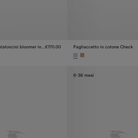
Vestitino e pantaloncini bloomer in cotone con finiture Check
€170.00
Pagliaccetto in cotone Check
ntaloncini bloomer in cotone con finiture Check, €170.00
Pagliaccetto in cotone Check, 
6-36 mesi