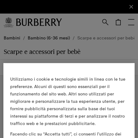
Iscriviti
Iscriviti
alla nostra
newsletter.
Vai al contenuto principale
Vai al footer
Bambini
/
Bambino (6-36 mesi)
/
Scarpe e accessori per bebè
Scarpe e accessori per bebè
4 articoli
Filtra e ordina
Utilizziamo i cookie e tecnologie simili in linea con le tue
0-24 mesi
6-36 mesi
preferenze. Alcuni di questi sono essenziali per il
funzionamento del sito web. Altri sono utilizzati per
migliorare e personalizzare la tua esperienza utente, per
fornire pubblicità personalizzata sulla base dei tuoi
interessi su piattaforme di terzi e per analizzare il nostro
traffico web e le prestazioni pubblicitarie.
Facendo clic su “Accetta tutti”, ci consenti l'utilizzo dei