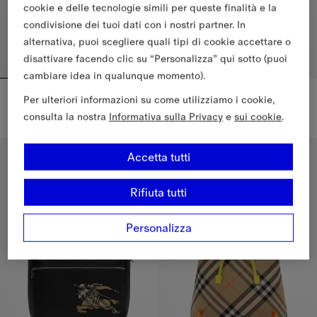
cookie e delle tecnologie simili per queste finalità e la
condivisione dei tuoi dati con i nostri partner. In
alternativa, puoi scegliere quali tipi di cookie accettare o
disattivare facendo clic su “Personalizza” qui sotto (puoi
cambiare idea in qualunque momento).
Bavaglino in cotone spalmato Check
Sneaker in pelle e Check
Per ulteriori informazioni su come utilizziamo i cookie,
€65.00
€300.00
consulta la nostra
Informativa sulla Privacy
e
sui cookie
.
Bavaglino in cotone spalmato Check, €65.00
Sneaker in pelle e Check, €300
8-14 anni
Accetta tutti
Rifiuta tutti
Personalizza