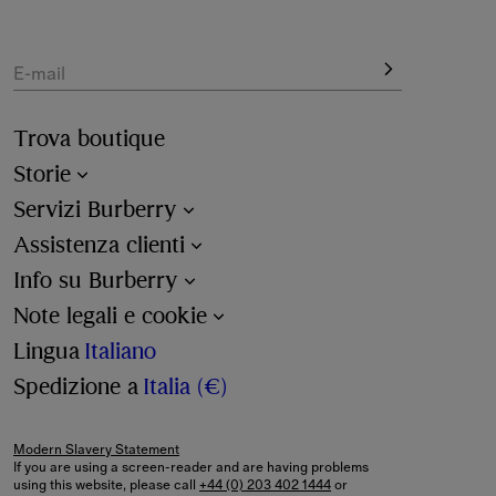
stagione. La collezione comprende articoli con versioni 
stagionali del Burberry Check e stivali da pioggia con 
logo.
E-mail
Scegli tra le nuove proposte must-have in tanti modelli e 
Trova boutique
colori diversi, oltre alle novità tra calzini, cappellini e 
bavaglini.
Storie
Servizi Burberry
Assistenza clienti
Info su Burberry
Note legali e cookie
Lingua
Italiano
Spedizione a
Italia (€)
Modern Slavery Statement
If you are using a screen-reader and are having problems
using this website, please call
+44 (0) 203 402 1444
or