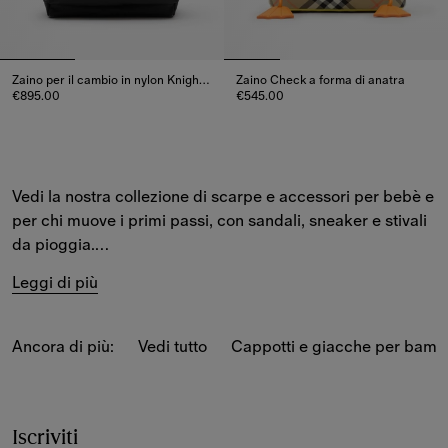
Zaino per il cambio in nylon Knight Check
Zaino Check a forma di anatra
€895.00
€545.00
Zaino per il cambio in nylon Knight Check, €895.00
Zaino Check a forma di anatra,
Vedi la nostra collezione di scarpe e accessori per bebè e 
per chi muove i primi passi, con sandali, sneaker e stivali 
da pioggia.
Leggi di più
Dalle ballerine Mary Jane alle sneaker con chiusura a 
strappo in velcro, le nostre scarpe in versione da 
maschietto
 e 
femminuccia
 sono impreziosite dai classici 
Ancora di più:
Vedi tutto
Cappotti e giacche per bamb
simboli Burberry.
Aggiungi un tocco Burberry al look dei più piccoli con 
scarpine
 e sandali con punta aperta per la nuova 
Iscriviti