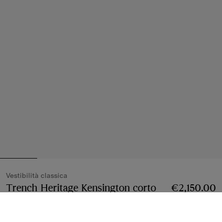
Vestibilità classica
Trench Heritage Kensington corto
Prezzo €2,150
€2,150.00
Nero
5 colori