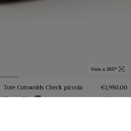
Vista a 360°
Tote Cotswolds Check piccola
Prezzo €1,950.00
€1,950.00
Marrone Hazel
5 colori
Piccola
3 taglie
Aggiungi al carrello