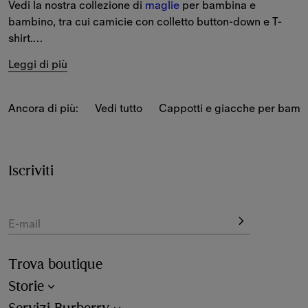
Vedi la nostra collezione di 
maglie
 per bambina e 
bambino, tra cui camicie con colletto button-down e T-
shirt.
Leggi di più
La selezione da bambino include camicie a maniche corte 
o lunghe, polo con colletto Burberry Check e T-shirt con 
nuovi motivi della stagione.
Ancora di più:
Vedi tutto
Cappotti e giacche per bamb
La selezione da bambina comprende T-shirt e camicette 
leggere con Burberry Check della stagione e l'Equestrian 
Knight Design.
Iscriviti
E-mail
Trova boutique
Storie