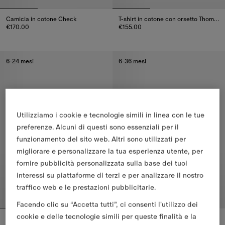
Camicia in cotone Check
T-shirt in cotone con orsetto Thomas e i suoi amici
€170.00
€155.00
Camicia in cotone Check, €170.00
T-shirt in cotone con orsetto Th
6-24 mesi
6-36 mesi
Utilizziamo i cookie e tecnologie simili in linea con le tue
preferenze. Alcuni di questi sono essenziali per il
funzionamento del sito web. Altri sono utilizzati per
migliorare e personalizzare la tua esperienza utente, per
fornire pubblicità personalizzata sulla base dei tuoi
interessi su piattaforme di terzi e per analizzare il nostro
traffico web e le prestazioni pubblicitarie.
Facendo clic su “Accetta tutti”, ci consenti l'utilizzo dei
cookie e delle tecnologie simili per queste finalità e la
Felpa in cotone con cappuccio, cerniera e finiture Check
T-shirt in cotone Rain Bear