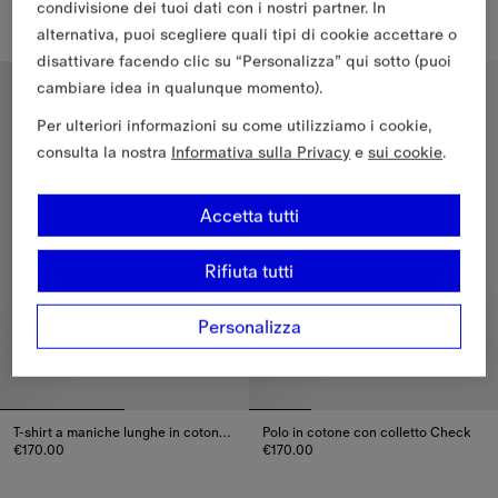
€250.00
€155.00
condivisione dei tuoi dati con i nostri partner. In
T-shirt in cotone Rain Bear, €155
alternativa, puoi scegliere quali tipi di cookie accettare o
Felpa in cotone con cappuccio, cerniera e finiture Check, €250.0
disattivare facendo clic su “Personalizza” qui sotto (puoi
6-36 mesi
6-24 mesi
cambiare idea in qualunque momento).
Per ulteriori informazioni su come utilizziamo i cookie,
consulta la nostra
Informativa sulla Privacy
e
sui cookie
.
Accetta tutti
Rifiuta tutti
Personalizza
T-shirt a maniche lunghe in cotone​ Rain Bear
Polo in cotone con colletto Check
€170.00
€170.00
T-shirt a maniche lunghe in cotone​ Rain Bear, €170.00
Polo in cotone con colletto Che