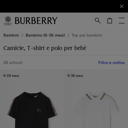
Iscriviti
Iscriviti
alla nostra
newsletter.
Vai al contenuto principale
Vai al footer
Bambini
/
Bambino (6-36 mesi)
/
Top per bambini
Camicie, T-shirt e polo per bebè
26 articoli
Filtra e ordina
6-24 mesi
6-36 mesi