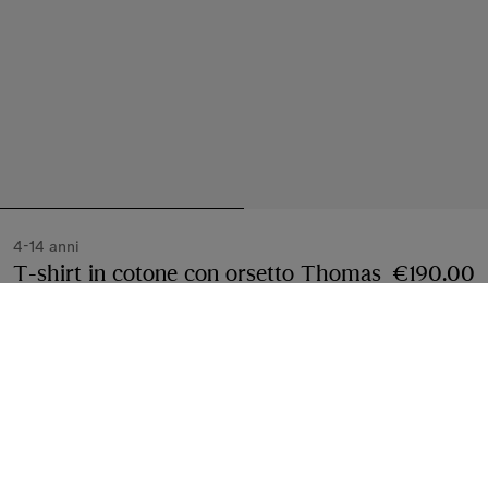
4-14 anni
T-shirt in cotone con orsetto Thomas
€190.00
e i suoi amici
Prezzo €190.00
4-14 anni
Lilla tenue
Seleziona taglia:
Seleziona Taglia