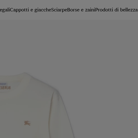
egali
Cappotti e giacche
Sciarpe
Borse e zaini
Prodotti di bellezza