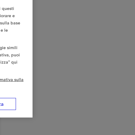
i questi
iorare e
 sulla base
 e le
gie simili
ativa, puoi
lizza” qui
rmativa sulla
za