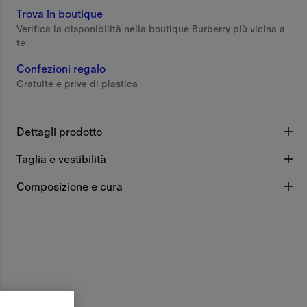
Trova in boutique
Verifica la disponibilità nella boutique Burberry più vicina a
te
Confezioni regalo
Gratuite e prive di plastica
Dettagli prodotto
Taglia e vestibilità
Composizione e cura