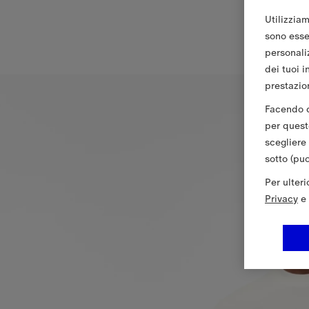
Utilizziam
sono essen
personali
dei tuoi i
prestazion
Facendo cl
per queste
scegliere
sotto (pu
Per ulter
Privacy
e