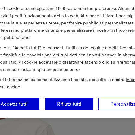
o i cookie e tecnologie simili in linea con le tue preferenze. Alcuni d
ziali per il funzionamento del sito web. Altri sono utilizzati per migl
zzare la tua esperienza utente, per fornire pubblicità personalizzata
nteressi su piattaforme di terzi e per analizzare il nostro traffico web
i pubblicitarie.
ic su “Accetta tutti”, ci consenti l'utilizzo dei cookie e delle tecnolo
 finalità e la condivisione dei tuoi dati con i nostri partner. In altern
 quali tipi di cookie accettare o disattivare facendo clic su “Persona
oi cambiare idea in qualunque momento).
iori informazioni su come utilizziamo i cookie, consulta la nostra
Info
sui cookie
.
Accetta tutti
Rifiuta tutti
Personaliz