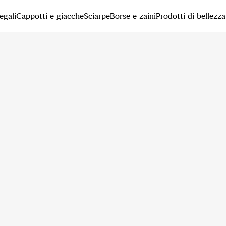
egali
Cappotti e giacche
Sciarpe
Borse e zaini
Prodotti di bellezza