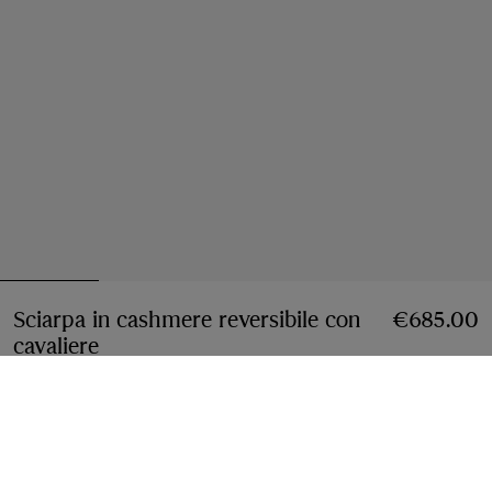
Sciarpa in cashmere reversibile con
€685.00
cavaliere
Prezzo €685.00
Rosso Pillar/Beige Camel
2 colori
Aggiungi al carrello
Pagamenti a rate disponibili
Scopri di più