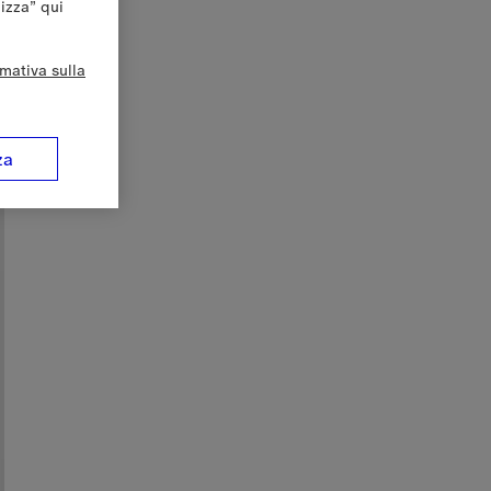
lizza” qui
rmativa sulla
za