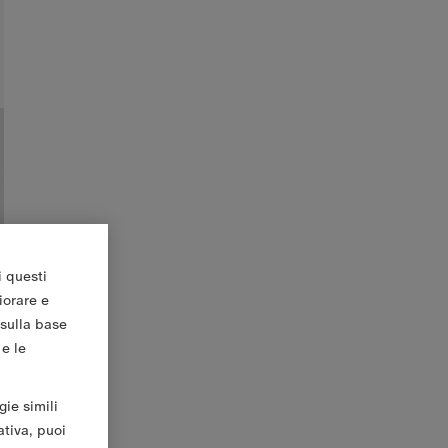
i questi
iorare e
 sulla base
 e le
gie simili
ativa, puoi