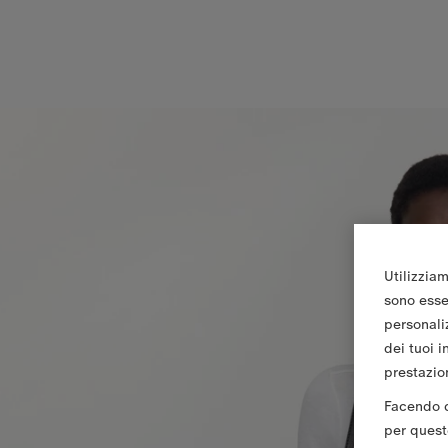
Utilizziam
sono essen
personali
dei tuoi i
prestazion
Facendo cl
per queste