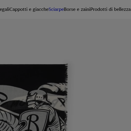
egali
Cappotti e giacche
Sciarpe
Borse e zaini
Prodotti di bellezza