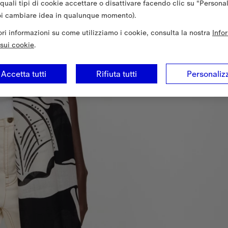
 quali tipi di cookie accettare o disattivare facendo clic su “Persona
oi cambiare idea in qualunque momento).
iori informazioni su come utilizziamo i cookie, consulta la nostra
Info
sui cookie
.
Accetta tutti
Rifiuta tutti
Personaliz