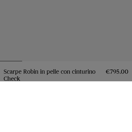
Scarpe Robin in pelle con cinturino
€795.00
Check
Prezzo €795.00
Nero
Seleziona taglia:
Seleziona Taglia