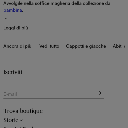
Avvolgile nella soffice maglieria della collezione da 
bambina
.
Scopri le nostre proposte, tra cui 
felpe con cappuccio
, 
Leggi di più
pullover e cardigan decorati dai simboli del brand, come 
il mitico orsetto Thomas e l'Equestrian Knight Design.
Ancora di più:
Vedi tutto
Cappotti e giacche
Abiti e 
La selezione offre inoltre i modelli 
Classici Burberry
nell'iconico Check.
Iscriviti
E-mail
Trova boutique
Storie