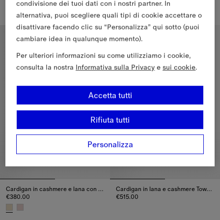
€515.00
€515.00
condivisione dei tuoi dati con i nostri partner. In
Cardigan Tea Party in misto cotone, €515.00
Pullover in misto lana London B
alternativa, puoi scegliere quali tipi di cookie accettare o
disattivare facendo clic su “Personalizza” qui sotto (puoi
4-14 anni
4-14 anni
cambiare idea in qualunque momento).
Per ulteriori informazioni su come utilizziamo i cookie,
consulta la nostra
Informativa sulla Privacy
e
sui cookie
.
Accetta tutti
Rifiuta tutti
Personalizza
Cardigan in cashmere e lana con toppe Check
Cardigan in lana e cashmere Townhouse Bear
€380.00
€515.00
Cardigan in lana e cashmere To
Cardigan in cashmere e lana con toppe Check, €380.00