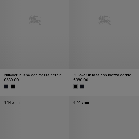
Pullover in lana con mezza cerniera e finiture Check
Pullover in lana con mezza cerniera e finiture Check
€380.00
€380.00
Pullover in lana con mezza cerniera e finiture Check, €380.00
Pullover in lana con mezza cern
4-14 anni
4-14 anni