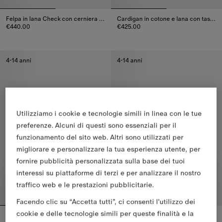
Felpa in lana Check con cerniera e cappuccio
Cardigan in cotone e lana con tasche Check
€440.00
€425.00
Felpa in lana Check con cerniera e cappuccio, €440.00
Cardigan in cotone e lana con 
4-14 anni
4-14 anni
Utilizziamo i cookie e tecnologie simili in linea con le tue
preferenze. Alcuni di questi sono essenziali per il
funzionamento del sito web. Altri sono utilizzati per
migliorare e personalizzare la tua esperienza utente, per
fornire pubblicità personalizzata sulla base dei tuoi
interessi su piattaforme di terzi e per analizzare il nostro
traffico web e le prestazioni pubblicitarie.
Facendo clic su “Accetta tutti”, ci consenti l'utilizzo dei
cookie e delle tecnologie simili per queste finalità e la
Cardigan Tea Party in misto cotone
Pullover in misto lana London Bear