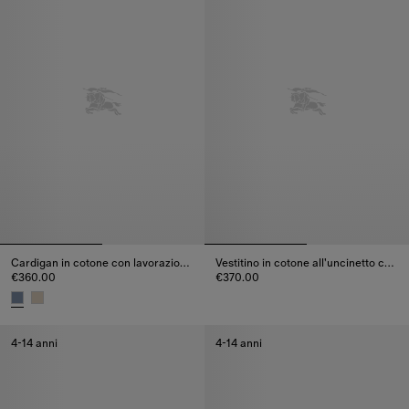
Cardigan in cotone con lavorazione traforata
Vestitino in cotone all'uncinetto con cavaliere
€360.00
€370.00
Vestitino in cotone all'uncinett
Cardigan in cotone con lavorazione traforata, €360.00
4-14 anni
4-14 anni