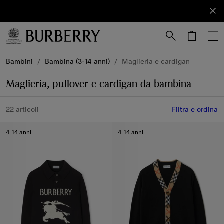
Iscriviti
Iscriviti
alla nostra
newsletter.
Vai al contenuto principale
Vai al footer
Bambini
/
Bambina (3-14 anni)
/
Maglieria e cardigan
Maglieria, pullover e cardigan da bambina
22 articoli
Filtra e ordina
4-14 anni
4-14 anni