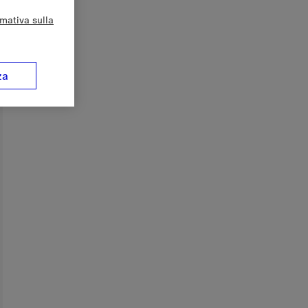
rmativa sulla
za