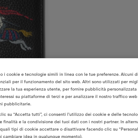
o i cookie e tecnologie simili in linea con le tue preferenze. Alcuni d
ziali per il funzionamento del sito web. Altri sono utilizzati per migl
zzare la tua esperienza utente, per fornire pubblicità personalizzata
nteressi su piattaforme di terzi e per analizzare il nostro traffico web
i pubblicitarie.
ic su “Accetta tutti”, ci consenti l'utilizzo dei cookie e delle tecnolo
 finalità e la condivisione dei tuoi dati con i nostri partner. In altern
 quali tipi di cookie accettare o disattivare facendo clic su “Persona
oi cambiare idea in qualunque momento).