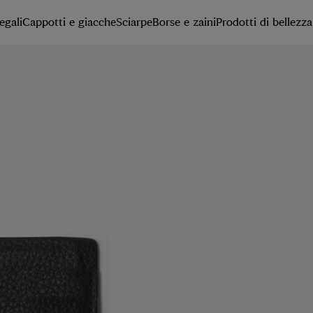
egali
Cappotti e giacche
Sciarpe
Borse e zaini
Prodotti di bellezza