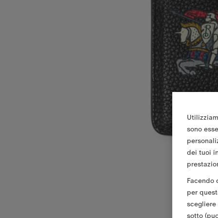
Utilizziam
sono essen
personali
dei tuoi i
prestazion
Facendo cl
per queste
scegliere
sotto (pu