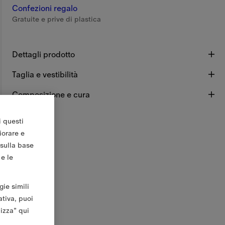
Confezioni regalo
Gratuite e prive di plastica
Dettagli prodotto
Taglia e vestibilità
Composizione e cura
i questi
iorare e
 sulla base
 e le
gie simili
ativa, puoi
lizza” qui