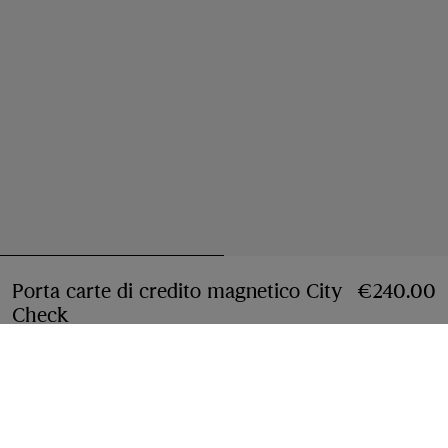
Porta carte di credito magnetico City
€240.00
Check
Prezzo €240.00
Navy
3 colori
Aggiungi al carrello
Pagamenti a rate disponibili
Scopri di più