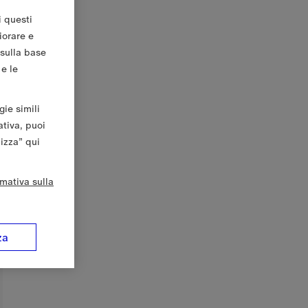
i questi
iorare e
 sulla base
 e le
gie simili
ativa, puoi
lizza” qui
rmativa sulla
za