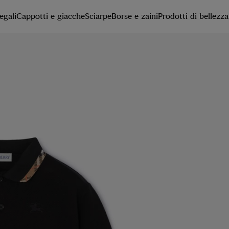
egali
Cappotti e giacche
Sciarpe
Borse e zaini
Prodotti di bellezza