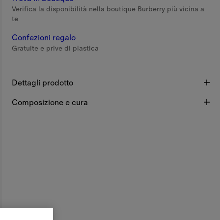
Verifica la disponibilità nella boutique Burberry più vicina a
te
Confezioni regalo
Gratuite e prive di plastica
Dettagli prodotto
Composizione e cura