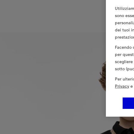
Utilizziam
sono essen
personali
dei tuoi i
prestazion
Facendo cl
per queste
scegliere
sotto (pu
Per ulter
Privacy
e