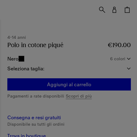
4-14 anni
Polo in cotone piqué
Prezzo €190.00
€190.00
4-14 anni
Nero
6 colori
Seleziona taglia:
Aggiungi al carrello
Pagamenti a rate disponibili
Scopri di più
Consegna e resi gratuiti
Disponibile su tutti gli ordini
Trova in boutique