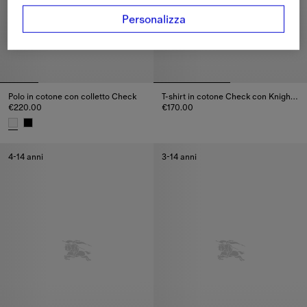
Personalizza
Polo in cotone con colletto Check
T-shirt in cotone Check con Knight Stamp
€220.00
€170.00
T-shirt in cotone Check con Kni
Polo in cotone con colletto Check, €220.00
4-14 anni
3-14 anni