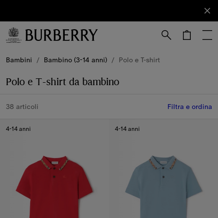
Iscriviti
Iscriviti
alla nostra
newsletter.
Vai al contenuto principale
Vai al footer
Bambini
/
Bambino (3-14 anni)
/
Polo e T-shirt
Polo e T-shirt da bambino
38 articoli
Filtra e ordina
4-14 anni
4-14 anni