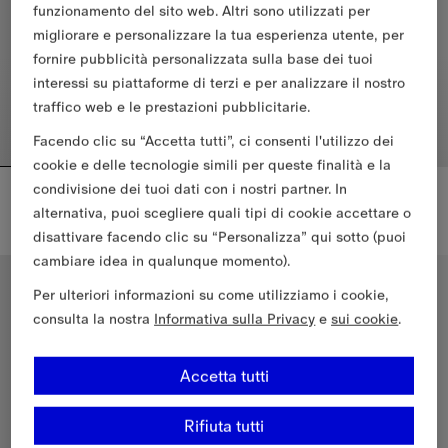
funzionamento del sito web. Altri sono utilizzati per
migliorare e personalizzare la tua esperienza utente, per
fornire pubblicità personalizzata sulla base dei tuoi
interessi su piattaforme di terzi e per analizzare il nostro
traffico web e le prestazioni pubblicitarie.
Facendo clic su “Accetta tutti”, ci consenti l'utilizzo dei
cookie e delle tecnologie simili per queste finalità e la
condivisione dei tuoi dati con i nostri partner. In
T-shirt in cotone con finiture Check
T-shirt in cotone con finiture Check
€170.00
€170.00
alternativa, puoi scegliere quali tipi di cookie accettare o
disattivare facendo clic su “Personalizza” qui sotto (puoi
T-shirt in cotone con finiture Check, €170.00
T-shirt in cotone con finiture C
cambiare idea in qualunque momento).
3-14 anni
4-14 anni
Per ulteriori informazioni su come utilizziamo i cookie,
consulta la nostra
Informativa sulla Privacy
e
sui cookie
.
Accetta tutti
Rifiuta tutti