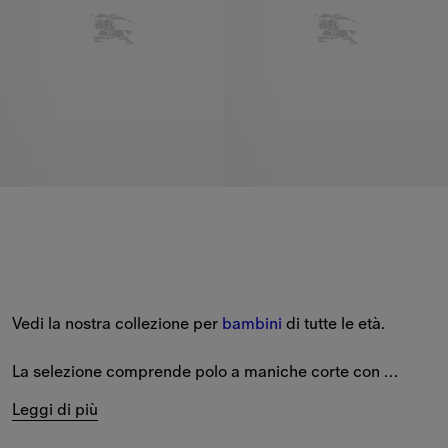
Vedi la nostra collezione per 
bambini
 di tutte le età. 
La selezione comprende polo a maniche corte con 
colletto 
Burberry Check
 e logo ricamato, T-shirt in cotone 
Leggi di più
con Equestrian Knight Design stampato e motivi della 
nuova stagione provenienti dalle nostre ultime collezioni. 