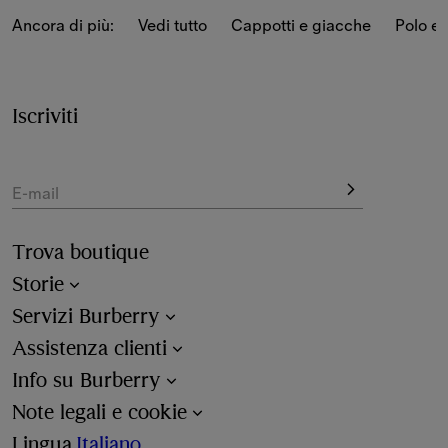
Le classiche T-shirt bianche e nere sono rinnovate con un 
Ancora di più:
Vedi tutto
Cappotti e giacche
Polo e 
pannello in Burberry Check.
Iscriviti
E-mail
Trova boutique
Storie
Servizi Burberry
Assistenza clienti
Info su Burberry
Note legali e cookie
Lingua
Italiano