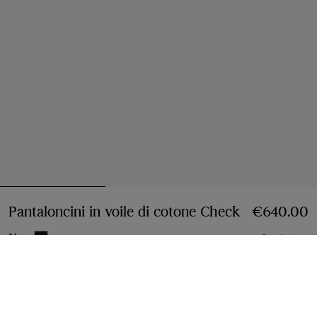
Pantaloncini in voile di cotone Check
Prezzo €64
€640.00
Nero
2 colori
Seleziona taglia:
Seleziona Taglia