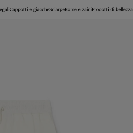
egali
Cappotti e giacche
Sciarpe
Borse e zaini
Prodotti di bellezza