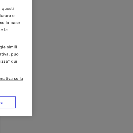
i questi
iorare e
 sulla base
 e le
gie simili
ativa, puoi
lizza” qui
rmativa sulla
za