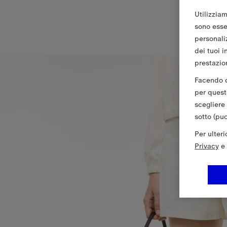
Utilizziam
sono essen
personali
dei tuoi i
prestazion
Facendo cl
per queste
scegliere
sotto (pu
Per ulter
Privacy
e