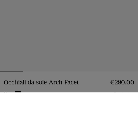
Occhiali da sole Arch Facet
Prezzo €280.00
€280.00
Nero
2 colori
Aggiungi al carrello
Pagamenti a rate disponibili
Scopri di più