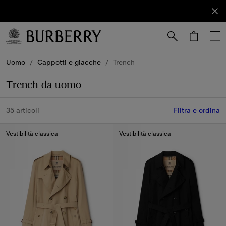
Iscriviti
Iscriviti
alla nostra
newsletter.
Vai al contenuto principale
Vai al footer
Uomo
/
Cappotti e giacche
/
Trench
Trench da uomo
35 articoli
Filtra e ordina
Vestibilità classica
Vestibilità classica