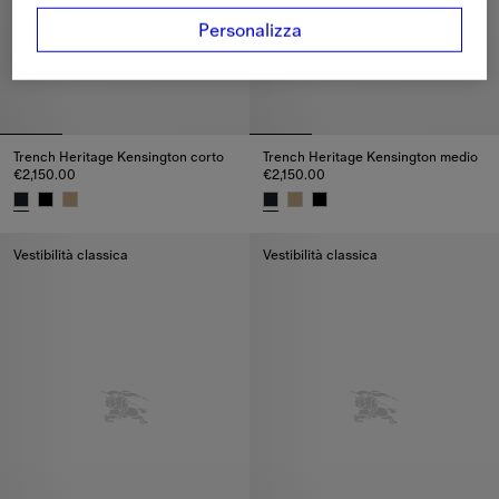
Personalizza
Trench Heritage Kensington corto
Trench Heritage Kensington medio
€2,150.00
€2,150.00
Trench Heritage Kensington corto, €2,150.00
Trench Heritage Kensington med
Vestibilità classica
Vestibilità classica