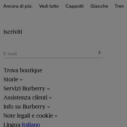
stagione realizzate in cotone leggero, calda lana e pelle 
Ancora di più:
Vedi tutto
Cappotti
Giacche
Trenc
scamosciata di tendenza.
Esplora i trench da uomo nei tagli corto, medio e lungo e 
in vari colori, dal tradizionale beige miele alle novità 
Iscriviti
stagionali, tra cui grigio Graphite e verde Marsh.
E-mail
Trova boutique
Storie
Servizi Burberry
Assistenza clienti
Info su Burberry
Note legali e cookie
Lingua
Italiano