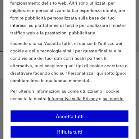
funzionamento del sito web. Altri sono utilizzati per
migliorare e personalizzare la tua esperienza utente, per
fornire pubblicità personalizzata sulla base dei tuoi
interessi su piattaforme di terzi e per analizzare il nostro
traffico web e le prestazioni pubblicitarie.
Facendo clic su “Accetta tutti”, ci consenti l'utilizzo dei
cookie e delle tecnologie simili per queste finalità e la
condivisione dei tuoi dati con i nostri partner. In
Trench Heritage Kensington corto
Trench Heritage Kensington corto
€2,150.00
€2,150.00
alternativa, puoi scegliere quali tipi di cookie accettare o
disattivare facendo clic su “Personalizza” qui sotto (puoi
Trench Heritage Kensington corto, €2,150.00
Trench Heritage Kensington cort
cambiare idea in qualunque momento).
Vestibilità classica
Vestibilità classica
Per ulteriori informazioni su come utilizziamo i cookie,
consulta la nostra
Informativa sulla Privacy
e
sui cookie
.
Accetta tutti
Rifiuta tutti