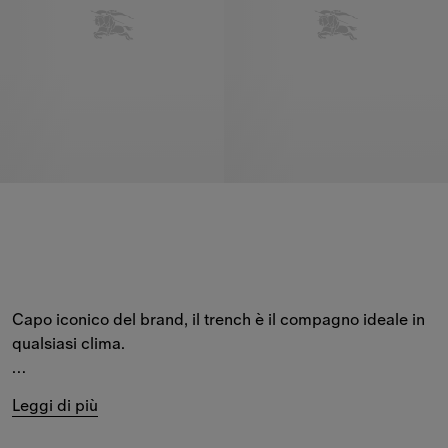
Capo iconico del brand, il trench è il compagno ideale in 
qualsiasi clima.
I nostri trench da 
uomo
 sono disponibili in vari modelli: 
Leggi di più
dalla 
collezione Heritage
 rifinita a mano, che comprende 
il Camden e il Kensington, alle versioni della nuova 