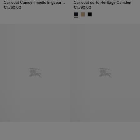
Car coat Camden medio in gabardine tropicale
Car coat corto Heritage Camden
€1,760.00
€1,790.00
Car coat Camden medio in gabardine tropicale, €1,760.00
Car coat corto Heritage Camden