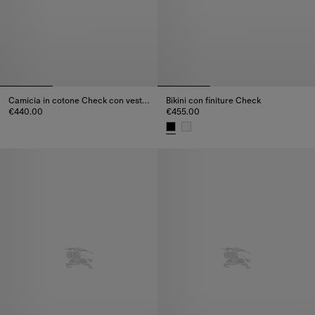
Camicia in cotone Check con vestibilità classica
Bikini con finiture Check
€440.00
€455.00
Camicia in cotone Check con vestibilità classica, €440.00
Bikini con finiture Check, €455