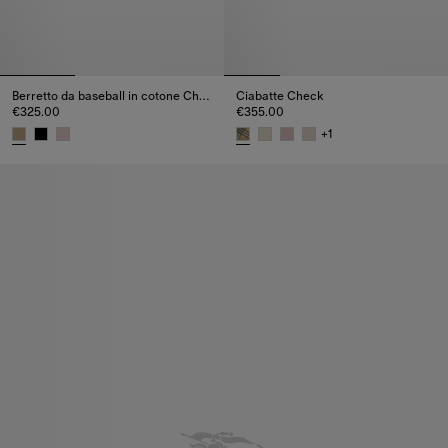
Berretto da baseball in cotone Check
Ciabatte Check
€325.00
€355.00
+
1
Berretto da baseball in cotone Check, €325.00
Ciabatte Check, €355.00