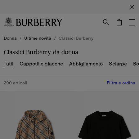
Iscriviti
Iscriviti
alla nostra
newsletter
Vai al contenuto principale
Vai al footer
Donna
/
Ultime novità
/
Classici Burberry
Classici Burberry da donna
Tutti
Cappotti e giacche
Abbigliamento
Sciarpe
Bo
290 articoli
Filtra e ordina