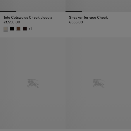
Tote Cotswolds Check piccola
Sneaker Terrace Check
€1,950.00
€555.00
Sneaker Terrace Check, €555.0
+
1
Tote Cotswolds Check piccola, €1,950.00