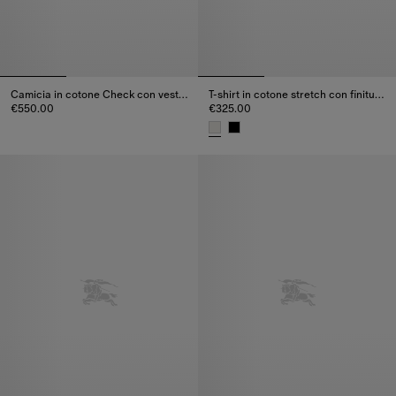
Camicia in cotone Check con vestibilità comoda
T-shirt in cotone stretch con finiture Check
€550.00
€325.00
Camicia in cotone Check con vestibilità comoda, €550.00
T-shirt in cotone stretch con fi