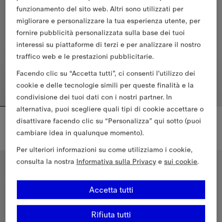
funzionamento del sito web. Altri sono utilizzati per
migliorare e personalizzare la tua esperienza utente, per
fornire pubblicità personalizzata sulla base dei tuoi
interessi su piattaforme di terzi e per analizzare il nostro
traffico web e le prestazioni pubblicitarie.
Facendo clic su “Accetta tutti”, ci consenti l'utilizzo dei
cookie e delle tecnologie simili per queste finalità e la
condivisione dei tuoi dati con i nostri partner. In
alternativa, puoi scegliere quali tipi di cookie accettare o
Giacca Harrington Hayfield cropped in gabardine tropicale
Abito chemisier in cotone Check
disattivare facendo clic su “Personalizza” qui sotto (puoi
€1,430.00
€1,015.00
cambiare idea in qualunque momento).
Abito chemisier in cotone Check
Giacca Harrington Hayfield cropped in gabardine tropicale, €1,43
Per ulteriori informazioni su come utilizziamo i cookie,
consulta la nostra
Informativa sulla Privacy
e
sui cookie
.
Accetta tutti
Rifiuta tutti