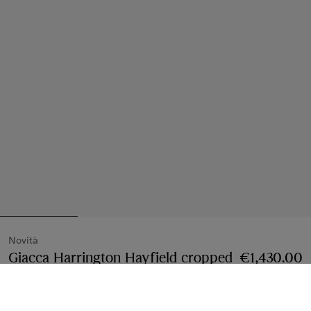
Novità
Giacca Harrington Hayfield cropped
€1,430.00
in gabardine tropicale
Prezzo €1,430.00
Novità
Bianco Tundra
2 colori