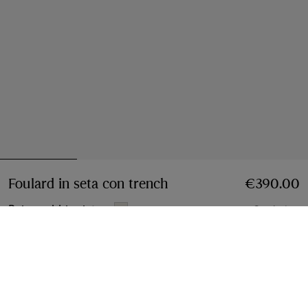
Foulard in seta con trench
Prezzo €390.00
€390.00
Beige sabbia vintage
2 colori
Aggiungi al carrello
Pagamenti a rate disponibili
Scopri di più