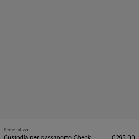
Personalizza
Custodia per passaporto Check
Prezzo €295.00
€295.00