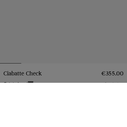
Ciabatte Check
Prezzo €355.00
€355.00
Grigio Lead
6 colori
Seleziona taglia:
Seleziona Taglia
Pagamenti a rate disponibili
Scopri di più