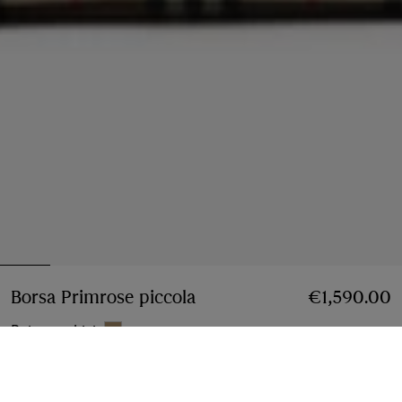
Borsa Primrose piccola
Prezzo €1,590.00
€1,590.00
Beige archivio
Piccola
2 taglie
Personalizzazione gratuita
Aggiungi