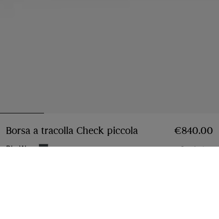
Borsa a tracolla Check piccola​
Prezzo €840.00
€840.00
Blu Wave
2 colori
Aggiungi al carrello
Pagamenti a rate disponibili
Scopri di più