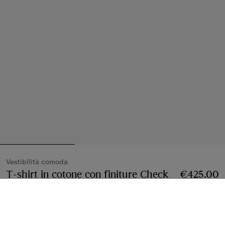
Vestibilità comoda
T-shirt in cotone con finiture Check
Prezzo €42
€425.00
Nero
2 colori
Seleziona taglia: