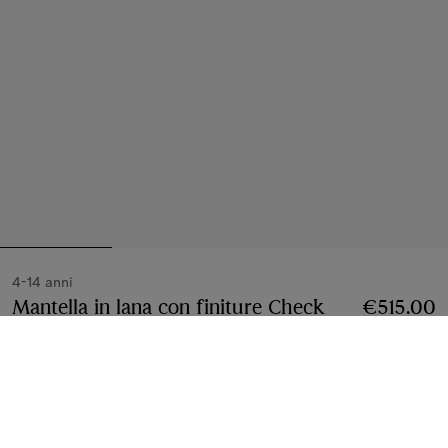
4-14 anni
Mantella in lana con finiture Check
Prezzo €515.
€515.00
Nero
2 colori
Seleziona taglia:
Seleziona Taglia